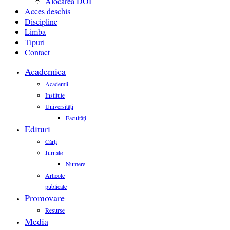
Alocarea DOI
Acces deschis
Discipline
Limba
Tipuri
Contact
Academica
Academii
Institute
Universități
Facultăți
Edituri
Cărți
Jurnale
Numere
Articole
publicate
Promovare
Resurse
Media