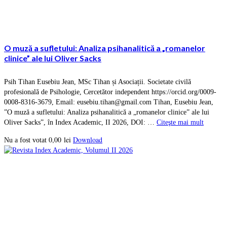
O muză a sufletului: Analiza psihanalitică a „romanelor
clinice” ale lui Oliver Sacks
Psih Tihan Eusebiu Jean, MSc Tihan și Asociații. Societate civilă
profesională de Psihologie, Cercetător independent https://orcid.org/0009-
0008-8316-3679, Email: eusebiu.tihan@gmail.com Tihan, Eusebiu Jean,
”O muză a sufletului: Analiza psihanalitică a „romanelor clinice” ale lui
Oliver Sacks”, în Index Academic, II 2026, DOI: …
Citeşte mai mult
0,00
lei
Download
Nu a fost votat