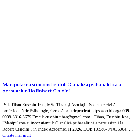
Manipularea și inconștientul: O analiză psihanalitică a
persuasiunii la Robert Cialdini
Psih Tihan Eusebiu Jean, MSc Tihan și Asociații. Societate civilă
profesională de Psihologie, Cercetător independent https://orcid.org/0009-
0008-8316-3679 Email: eusebiu.tihan@gmail.com Tihan, Eusebiu Jean,
”Manipularea și inconștientul: O analiză psihanalitică a persuasiunii la
Robert Cialdini”, în Index Academic, II 2026, DOI: 10.58679/IA75004, …
Citeşte mai mult