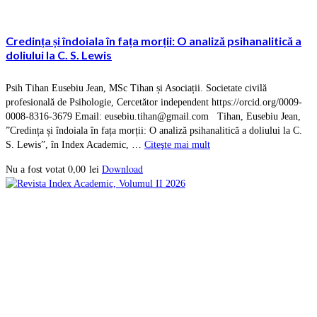
Credința și îndoiala în fața morții: O analiză psihanalitică a
doliului la C. S. Lewis
Psih Tihan Eusebiu Jean, MSc Tihan și Asociații. Societate civilă
profesională de Psihologie, Cercetător independent https://orcid.org/0009-
0008-8316-3679 Email: eusebiu.tihan@gmail.com Tihan, Eusebiu Jean,
”Credința și îndoiala în fața morții: O analiză psihanalitică a doliului la C.
S. Lewis”, în Index Academic, …
Citeşte mai mult
0,00
lei
Download
Nu a fost votat