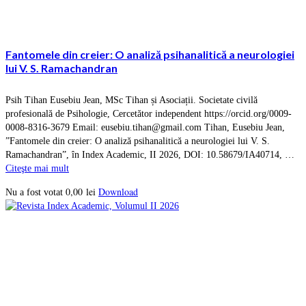
Fantomele din creier: O analiză psihanalitică a neurologiei
lui V. S. Ramachandran
Psih Tihan Eusebiu Jean, MSc Tihan și Asociații. Societate civilă
profesională de Psihologie, Cercetător independent https://orcid.org/0009-
0008-8316-3679 Email: eusebiu.tihan@gmail.com Tihan, Eusebiu Jean,
”Fantomele din creier: O analiză psihanalitică a neurologiei lui V. S.
Ramachandran”, în Index Academic, II 2026, DOI: 10.58679/IA40714, …
Citeşte mai mult
0,00
lei
Download
Nu a fost votat