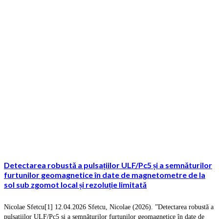
Detectarea robustă a pulsațiilor ULF/Pc5 și a semnăturilor
furtunilor geomagnetice în date de magnetometre de la
sol sub zgomot local și rezoluție limitată
Nicolae Sfetcu[1] 12.04.2026 Sfetcu, Nicolae (2026). ”Detectarea robustă a
pulsațiilor ULF/Pc5 și a semnăturilor furtunilor geomagnetice în date de