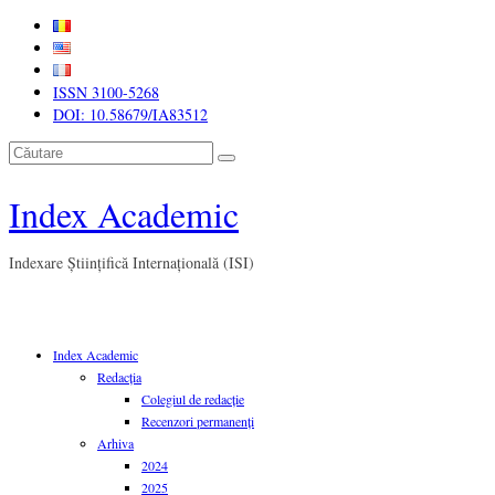
ISSN 3100-5268
DOI: 10.58679/IA83512
Căutare
Index Academic
Indexare Științifică Internațională (ISI)
Index Academic
Redacția
Colegiul de redacție
Recenzori permanenți
Arhiva
2024
2025