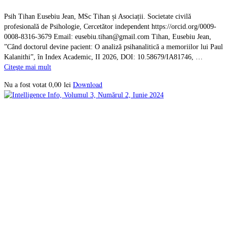
Psih Tihan Eusebiu Jean, MSc Tihan și Asociații. Societate civilă
profesională de Psihologie, Cercetător independent https://orcid.org/0009-
0008-8316-3679 Email: eusebiu.tihan@gmail.com Tihan, Eusebiu Jean,
”Când doctorul devine pacient: O analiză psihanalitică a memoriilor lui Paul
Kalanithi”, în Index Academic, II 2026, DOI: 10.58679/IA81746, …
Citeşte mai mult
0,00
lei
Download
Nu a fost votat