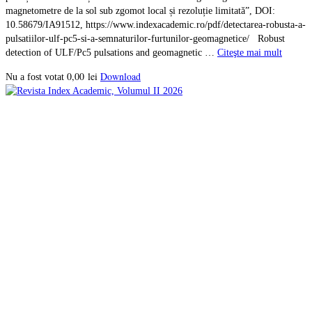
magnetometre de la sol sub zgomot local și rezoluție limitată”, DOI:
10.58679/IA91512, https://www.indexacademic.ro/pdf/detectarea-robusta-a-
pulsatiilor-ulf-pc5-si-a-semnaturilor-furtunilor-geomagnetice/ Robust
detection of ULF/Pc5 pulsations and geomagnetic …
Citeşte mai mult
0,00
lei
Download
Nu a fost votat