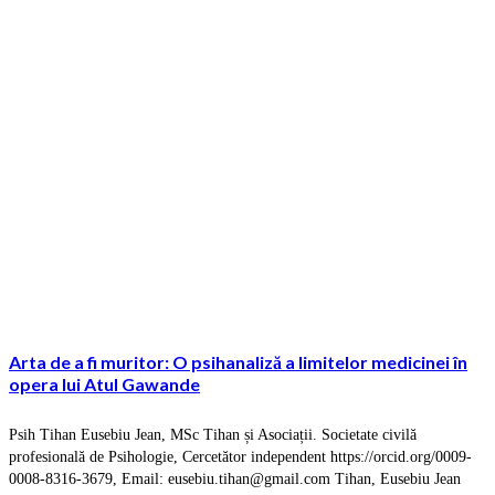
Arta de a fi muritor: O psihanaliză a limitelor medicinei în
opera lui Atul Gawande
Psih Tihan Eusebiu Jean, MSc Tihan și Asociații. Societate civilă
profesională de Psihologie, Cercetător independent https://orcid.org/0009-
0008-8316-3679, Email: eusebiu.tihan@gmail.com Tihan, Eusebiu Jean