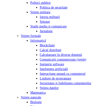
Politici publice
Politica de securitate
Științe militare
Istoria militară
Spionaj
Studii media și comunicare
Jurnalism
Științe formale
Informatică
Blockchain
Calcul distribuit
Calculatoare în diverse domenii
Comunicații computerizate (rețele)
Inginerie software
Inteligenţa artificială
Interacțiune umană cu computerul
Limbaje de programare
Securitatea și fiabilitatea computerelor
Știința datelor
Matematica
Științe naturale
Biologie