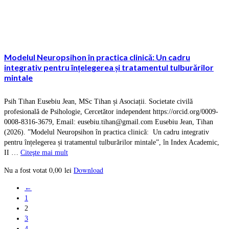
Modelul Neuropsihon în practica clinică: Un cadru
integrativ pentru înțelegerea și tratamentul tulburărilor
mintale
Psih Tihan Eusebiu Jean, MSc Tihan și Asociații. Societate civilă
profesională de Psihologie, Cercetător independent https://orcid.org/0009-
0008-8316-3679, Email: eusebiu.tihan@gmail.com Eusebiu Jean, Tihan
(2026). ”Modelul Neuropsihon în practica clinică: Un cadru integrativ
pentru înțelegerea și tratamentul tulburărilor mintale”, în Index Academic,
II …
Citeşte mai mult
0,00
lei
Download
Nu a fost votat
←
1
2
3
4