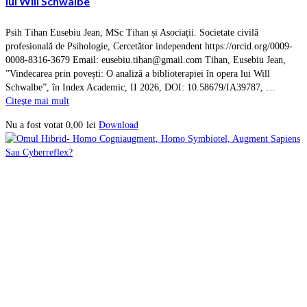
lui Will Schwalbe
Psih Tihan Eusebiu Jean, MSc Tihan și Asociații. Societate civilă
profesională de Psihologie, Cercetător independent https://orcid.org/0009-
0008-8316-3679 Email: eusebiu.tihan@gmail.com Tihan, Eusebiu Jean,
”Vindecarea prin povești: O analiză a biblioterapiei în opera lui Will
Schwalbe”, în Index Academic, II 2026, DOI: 10.58679/IA39787, …
Citeşte mai mult
0,00
lei
Download
Nu a fost votat