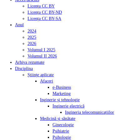
Licența CC BY
Licența CC BY-ND
Licența CC BY-SA
Anul
2024
2025
2026
Volumul I 2025
Volumul II 2026
Arhiva rezumate
Disciplina
Științe aplicate
Afaceri
e-Business
Marketing
Inginerie și tehnologie
Inginerie electrică
Ingineria telecomunicațiilor
Medicină și sănătate
Ginecologie
Psihiatrie
Psihologie