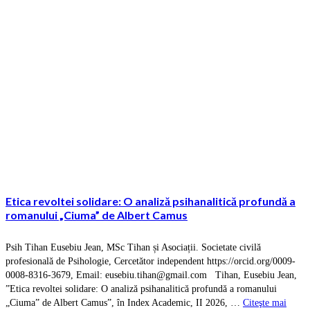
Etica revoltei solidare: O analiză psihanalitică profundă a
romanului „Ciuma” de Albert Camus
Psih Tihan Eusebiu Jean, MSc Tihan și Asociații. Societate civilă
profesională de Psihologie, Cercetător independent https://orcid.org/0009-
0008-8316-3679, Email: eusebiu.tihan@gmail.com Tihan, Eusebiu Jean,
”Etica revoltei solidare: O analiză psihanalitică profundă a romanului
„Ciuma” de Albert Camus”, în Index Academic, II 2026, …
Citeşte mai