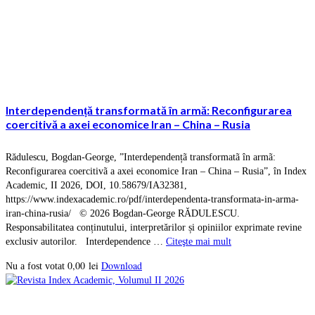
Interdependență transformată în armă: Reconfigurarea
coercitivă a axei economice Iran – China – Rusia
Rădulescu, Bogdan-George, ”Interdependențã transformatã în armã:
Reconfigurarea coercitivã a axei economice Iran – China – Rusia”, în Index
Academic, II 2026, DOI, 10.58679/IA32381,
https://www.indexacademic.ro/pdf/interdependenta-transformata-in-arma-
iran-china-rusia/ © 2026 Bogdan-George RĂDULESCU.
Responsabilitatea conținutului, interpretărilor și opiniilor exprimate revine
exclusiv autorilor. Interdependence …
Citeşte mai mult
0,00
lei
Download
Nu a fost votat