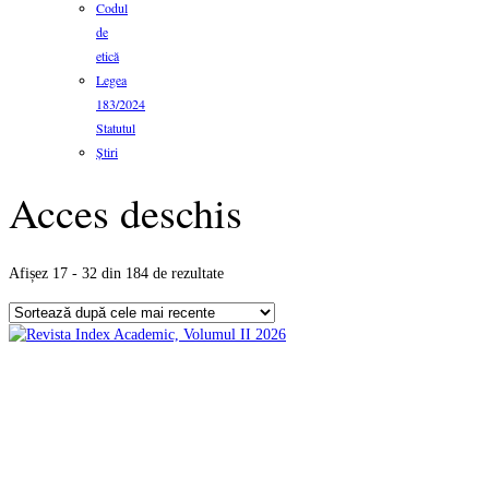
Codul
de
etică
Legea
183/2024
Statutul
Știri
Acces deschis
Sortat
Afișez 17 - 32 din 184 de rezultate
după
cele
mai
recente