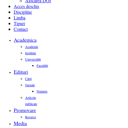
Alocarea DOI
Acces deschis
Discipline
Limba
Tipuri
Contact
Academica
Academii
Institute
Universități
Facultăți
Edituri
Cărți
Jurnale
Numere
Articole
publicate
Promovare
Resurse
Media