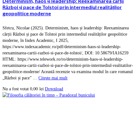
Determinism, haos și leadership: Reexaminarea cărții
Război și pace de Tolstoi prin intermediul realităților
geopolitice moderne
Sfetcu, Nicolae (2025). Determinism, haos și leadership: Reexaminarea
cărții Război și pace de Tolstoi prin intermediul realităților geopolitice
moderne, în Index Academic, I 2025,
https://www.indexacademic.ro/pdf/determinism-haos-si-leadership-
reexaminarea-cartii-razboi-si-pace-de-tolstoi/, DOI: 10.58679/IA16259
HTML: https://www.telework.ro/ro/determinism-haos-si-leadership-
reexaminarea-cartii-razboi-si-pace-de-tolstoi-prin-intermediul-realitatilor-
geopolitice-moderne/ Această recenzie va examina modul în care romanul
„Război și pace” …
Citeşte mai mult
0,00
lei
Download
Nu a fost votat