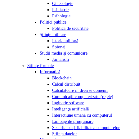
Ginecologie
Psihiatrie
Psihologie
Politici publice
Politica de securitate
Științe militare
Istoria militară
Spionaj
Studii media și comunicare
Jurnalism
Științe formale
Informatică
Blockchain
Calcul distribuit
Calculatoare în diverse domenii
Comunicații computerizate (rețele)
Inginerie software
Inteligenţa artificială
Interacțiune umană cu computerul
Limbaje de programare
Securitatea și fiabilitatea computerelor
Știința datelor