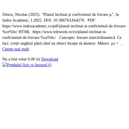
Sfetcu, Nicolae (2025). ”Planul înclinat și coeficientul de frecare μ”, în
Index Academic, I 2025, DOI: 10.58679/IA64270 PDF:
https://www.indexacademic.ro/pdf/planul-inclinat-si-coeficientul-de-frecare-
%ce%bc/ HTML: https://www.telework.ro/ro/planul-inclinat-si-
coeficientul-de-frecare-%ce%bc/ Concepte: frecare statică/dinamică. Ce
faci: crești unghiul până când un obiect începe să alunece. Măsori: μs = …
Citeşte mai mult
0,00
lei
Download
Nu a fost votat