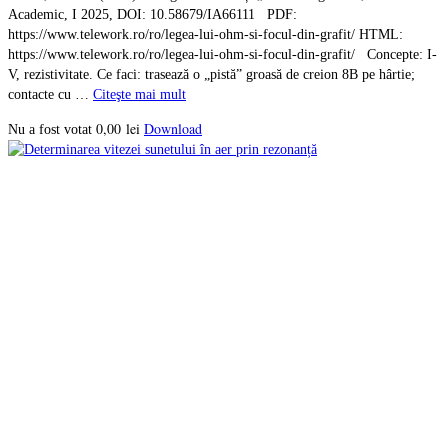
Academic, I 2025, DOI: 10.58679/IA66111 PDF:
https://www.telework.ro/ro/legea-lui-ohm-si-focul-din-grafit/ HTML:
https://www.telework.ro/ro/legea-lui-ohm-si-focul-din-grafit/ Concepte: I-
V, rezistivitate. Ce faci: trasează o „pistă” groasă de creion 8B pe hârtie;
contacte cu …
Citeşte mai mult
0,00
lei
Download
Nu a fost votat