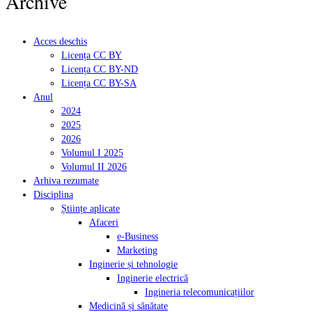
Archive
Acces deschis
Licența CC BY
Licența CC BY-ND
Licența CC BY-SA
Anul
2024
2025
2026
Volumul I 2025
Volumul II 2026
Arhiva rezumate
Disciplina
Științe aplicate
Afaceri
e-Business
Marketing
Inginerie și tehnologie
Inginerie electrică
Ingineria telecomunicațiilor
Medicină și sănătate