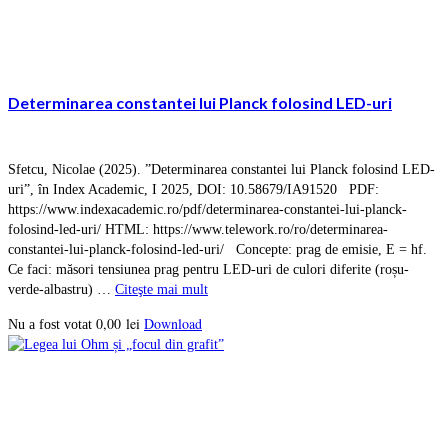
Determinarea constantei lui Planck folosind LED-uri
Sfetcu, Nicolae (2025). ”Determinarea constantei lui Planck folosind LED-
uri”, în Index Academic, I 2025, DOI: 10.58679/IA91520 PDF:
https://www.indexacademic.ro/pdf/determinarea-constantei-lui-planck-
folosind-led-uri/ HTML: https://www.telework.ro/ro/determinarea-
constantei-lui-planck-folosind-led-uri/ Concepte: prag de emisie, E = hf.
Ce faci: măsori tensiunea prag pentru LED-uri de culori diferite (roșu-
verde-albastru) …
Citeşte mai mult
0,00
lei
Download
Nu a fost votat