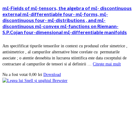
mξ-Fields of mξ-tensors, the algebra of mξ- discontinuous
external mξ-differentiable four- mξ-forms, mξ-
discontinuous four- mξ-distributions , and mξ-
discontinuous mξ-convex mξ-functions on Riemann-
S.P.Cojan four-dimensional mξ-differentiable manifolds
Am specifificat tipurile tensorilor in context cu produsul celor simetrice ,
antisimetrice , al campurilor alternative bine corelate cu permutarile
asociate ; o atentie deosebita in lucrarea stiintifica este data coceptului de
contractare al campurilor de tensori si al definirii …
Citeşte mai mult
0,00
lei
Download
Nu a fost votat