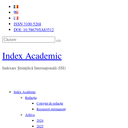
ISSN 3100-5268
DOI: 10.58679/IA83512
Căutare
Index Academic
Indexare Științifică Internațională (ISI)
Index Academic
Redacția
Colegiul de redacție
Recenzori permanenți
Arhiva
2024
2025