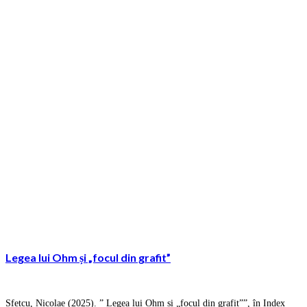
Legea lui Ohm și „focul din grafit”
Sfetcu, Nicolae (2025). ” Legea lui Ohm și „focul din grafit””, în Index