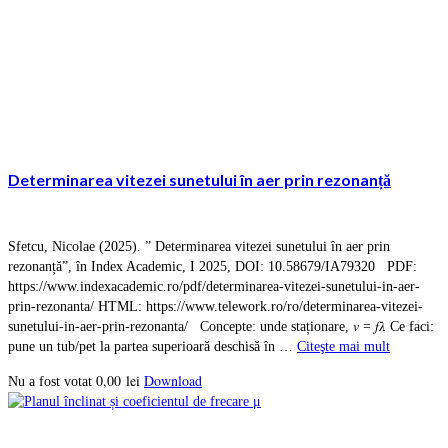
Determinarea vitezei sunetului în aer prin rezonanță
Sfetcu, Nicolae (2025). ” Determinarea vitezei sunetului în aer prin
rezonanță”, în Index Academic, I 2025, DOI: 10.58679/IA79320 PDF:
https://www.indexacademic.ro/pdf/determinarea-vitezei-sunetului-in-aer-
prin-rezonanta/ HTML: https://www.telework.ro/ro/determinarea-vitezei-
sunetului-in-aer-prin-rezonanta/ Concepte: unde staționare, 𝑣 = 𝑓𝜆 Ce faci:
pune un tub/pet la partea superioară deschisă în …
Citeşte mai mult
0,00
lei
Download
Nu a fost votat