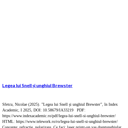
Legea lui Snell și unghiul Brewster
Sfetcu, Nicolae (2025). ”Legea lui Snell și unghiul Brewster”, în Index
Academic, I 2025, DOI: 10.58679/IA33219 PDF:
https://www.indexacademic.ro/pdf/legea-lui-snell-si-unghiul-brewster/
HTML: https://www.telework.ro/ro/legea-lui-snell-si-unghiul-brewster/
Concepte: refracție, polarizare. Ce faci: laser printr-un vas dreptunghiular