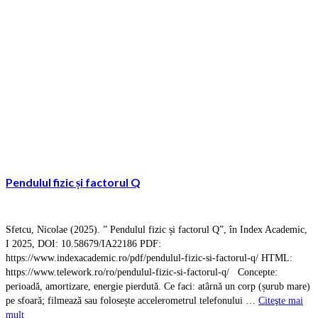
Pendulul fizic și factorul Q
Sfetcu, Nicolae (2025). ” Pendulul fizic și factorul Q”, în Index Academic,
I 2025, DOI: 10.58679/IA22186 PDF:
https://www.indexacademic.ro/pdf/pendulul-fizic-si-factorul-q/ HTML:
https://www.telework.ro/ro/pendulul-fizic-si-factorul-q/ Concepte:
perioadă, amortizare, energie pierdută. Ce faci: atârnă un corp (șurub mare)
pe sfoară; filmează sau folosește accelerometrul telefonului …
Citeşte mai
mult