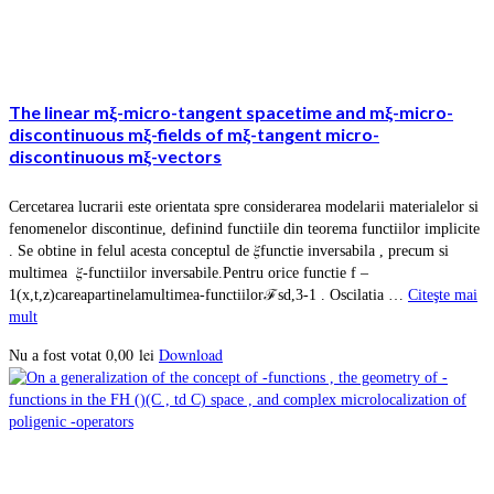
The linear mξ-micro-tangent spacetime and mξ-micro-
discontinuous mξ-fields of mξ-tangent micro-
discontinuous mξ-vectors
Cercetarea lucrarii este orientata spre considerarea modelarii materialelor si
fenomenelor discontinue, definind functiile din teorema functiilor implicite
. Se obtine in felul acesta conceptul de 𝜉functie inversabila , precum si
multimea 𝜉-functiilor inversabile.Pentru orice functie f –
1(x,t,z)careapartinelamultimea-functiilorℱsd,3-1 . Oscilatia …
Citeşte mai
mult
0,00
lei
Download
Nu a fost votat