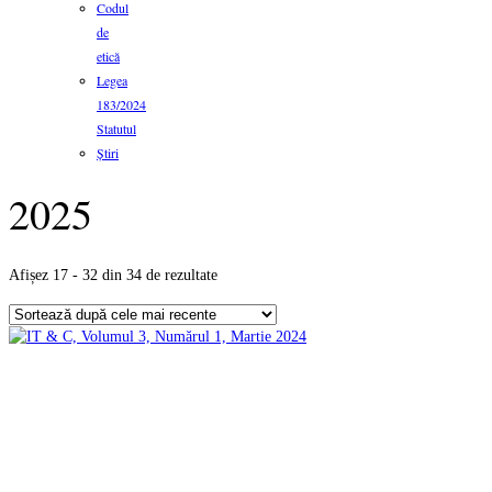
Codul
de
etică
Legea
183/2024
Statutul
Știri
2025
Sortat
Afișez 17 - 32 din 34 de rezultate
după
cele
mai
recente