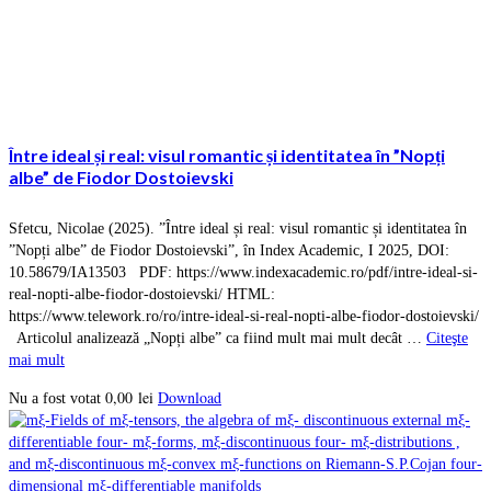
Între ideal și real: visul romantic și identitatea în ”Nopți
albe” de Fiodor Dostoievski
Sfetcu, Nicolae (2025). ”Între ideal și real: visul romantic și identitatea în
”Nopți albe” de Fiodor Dostoievski”, în Index Academic, I 2025, DOI:
10.58679/IA13503 PDF: https://www.indexacademic.ro/pdf/intre-ideal-si-
real-nopti-albe-fiodor-dostoievski/ HTML:
https://www.telework.ro/ro/intre-ideal-si-real-nopti-albe-fiodor-dostoievski/
Articolul analizează „Nopți albe” ca fiind mult mai mult decât …
Citeşte
mai mult
0,00
lei
Download
Nu a fost votat