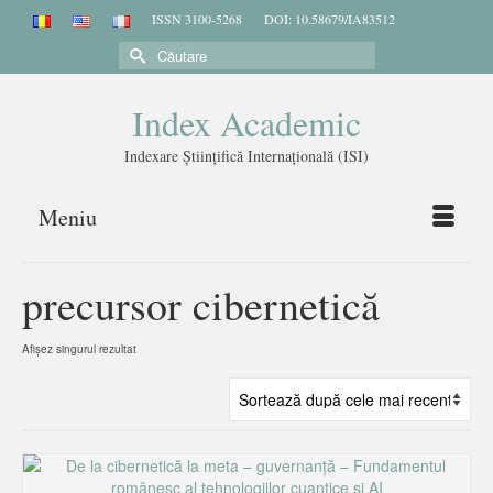
ISSN 3100-5268
DOI: 10.58679/IA83512
Căutare
Index Academic
Indexare Științifică Internațională (ISI)
Meniu
precursor cibernetică
Afișez singurul rezultat