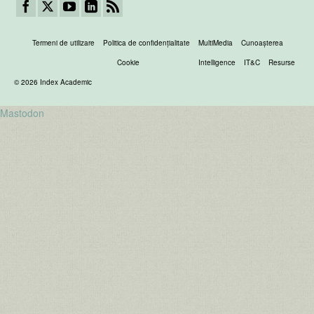
Termeni de utilizare
Politica de confidenţialitate
MultiMedia
Cunoașterea
Cookie
Intelligence
IT&C
Resurse
© 2026 Index Academic
Mastodon