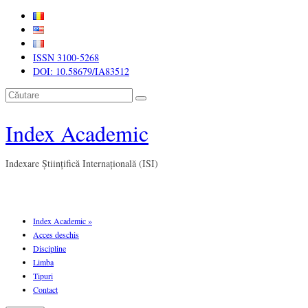
ISSN 3100-5268
DOI: 10.58679/IA83512
Căutare
Index Academic
Indexare Științifică Internațională (ISI)
Index Academic
»
Acces deschis
Discipline
Limba
Tipuri
Contact