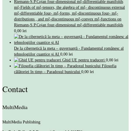
mξ-Fields of mξ-tensors, the algebra of mξ- discontinuous external
mξ-differentiable four- mξ-forms, mξ-discontinuous four- mξ-
distributions , and mξ-discontinuous mξ-convex mξ-functions on
Riemann-S.P.Cojan four-dimensional mξ-differentiable manifolds
0,00
lei
De la cibernetică la meta – guvernanță - Fundamentul românesc al
tehnologiilor cuantice și AI
0,00
lei
Ghid UE pentru traduceri
0,00
lei
Filosofia
călătoriei în timp – Paradoxul bunicului
0,00
lei
Contact
MultiMedia
MultiMedia Publishing