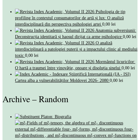
Psihologia de tip
profiling în contextul consumatorilor de artă și lux: O analiză
interdisciplinară din perspectiva psihologiei artei
0,00
lei
Anatomia subversiunii:
Deconstrucția identitară și haosul dirijat ca arme psihologice
0,00
lei
O analiză
interdisciplinară a patologiei puterii și a impactului clinic al mediului
toxic
0,00
lei
Mormântul licuricilor:
O hartă a traumei între vinovăție, onoare și disoluția sinelui
0,00
lei
Cartea alba a vulnerabilităților Moldovei 2026- 2080
0,00
lei
Archive – Random
Platon: Biografia