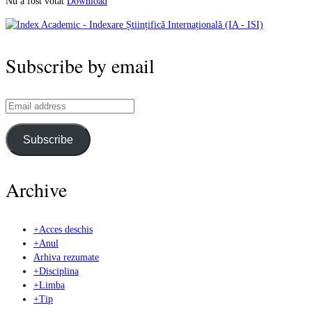
Download
Nu a fost votat
Subscribe by email
Email
address
Subscribe
Archive
+
Acces deschis
+
Anul
Arhiva rezumate
+
Disciplina
+
Limba
+
Tip