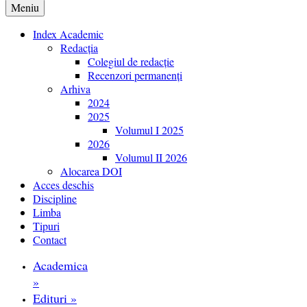
Meniu
Index Academic
Redacția
Colegiul de redacție
Recenzori permanenți
Arhiva
2024
2025
Volumul I 2025
2026
Volumul II 2026
Alocarea DOI
Acces deschis
Discipline
Limba
Tipuri
Contact
Academica
»
Edituri
»