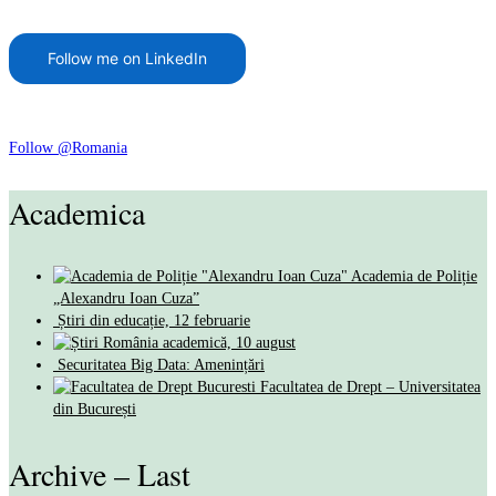
Follow me on LinkedIn
Follow @Romania
Academica
Academia de Poliție
„Alexandru Ioan Cuza”
Știri din educație, 12 februarie
România academică, 10 august
Securitatea Big Data: Amenințări
Facultatea de Drept – Universitatea
din București
Archive – Last