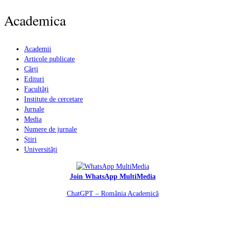
Academica
Academii
Articole publicate
Cărți
Edituri
Facultăți
Institute de cercetare
Jurnale
Media
Numere de jurnale
Știri
Universități
Join WhatsApp MultiMedia
ChatGPT – România Academică