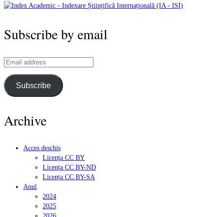
Subscribe by email
Email
address
Subscribe
Archive
Acces deschis
Licența CC BY
Licența CC BY-ND
Licența CC BY-SA
Anul
2024
2025
2026