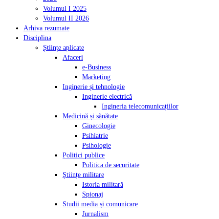
Volumul I 2025
Volumul II 2026
Arhiva rezumate
Disciplina
Științe aplicate
Afaceri
e-Business
Marketing
Inginerie și tehnologie
Inginerie electrică
Ingineria telecomunicațiilor
Medicină și sănătate
Ginecologie
Psihiatrie
Psihologie
Politici publice
Politica de securitate
Științe militare
Istoria militară
Spionaj
Studii media și comunicare
Jurnalism