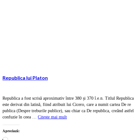
Republica lui Platon
Republica a fost scrisă aproximativ între 380 și 370 î.e.n. Titlul Republica
este derivat din latină, fiind atribuit lui Cicero, care a numit cartea De re
publica (Despre treburile publice), sau chiar ca De republica, creând astfel
confuzie în ceea …
Citeşte mai mult
Apreciază:
Încarc...