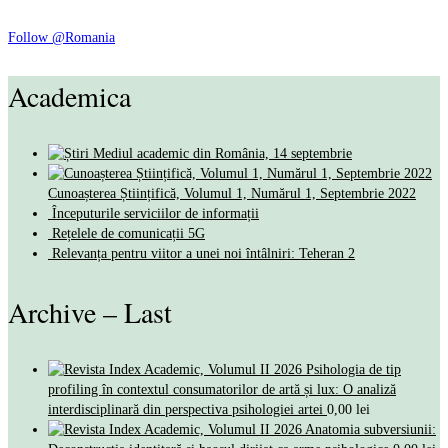
Follow @Romania
Academica
Mediul academic din România, 14 septembrie
Cunoașterea Științifică, Volumul 1, Numărul 1, Septembrie 2022
Începuturile serviciilor de informații
Rețelele de comunicații 5G
Relevanța pentru viitor a unei noi întâlniri: Teheran 2
Archive – Last
Psihologia de tip
profiling în contextul consumatorilor de artă și lux: O analiză
interdisciplinară din perspectiva psihologiei artei
0,00
lei
Anatomia subversiunii: