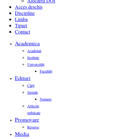
Alocarea DOI
Acces deschis
Discipline
Limba
Tipuri
Contact
Academica
Academii
Institute
Universități
Facultăți
Edituri
Cărți
Jurnale
Numere
Articole
publicate
Promovare
Resurse
Media