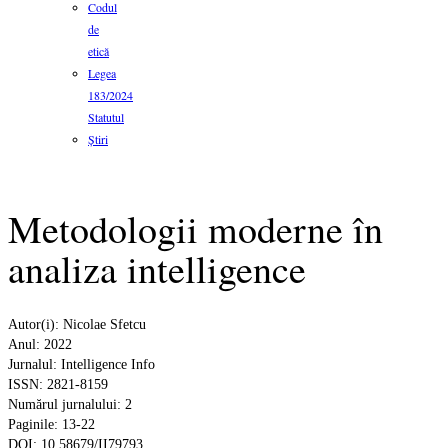
Codul
de
etică
Legea
183/2024
Statutul
Știri
Metodologii moderne în
analiza intelligence
Autor(i): Nicolae Sfetcu
Anul: 2022
Jurnalul: Intelligence Info
ISSN: 2821-8159
Numărul jurnalului: 2
Paginile: 13-22
DOI: 10.58679/II79793