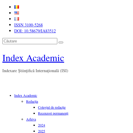
ISSN 3100-5268
DOI: 10.58679/IA83512
Căutare
Index Academic
Indexare Științifică Internațională (ISI)
Index Academic
Redacția
Colegiul de redacție
Recenzori permanenți
Arhiva
2024
2025