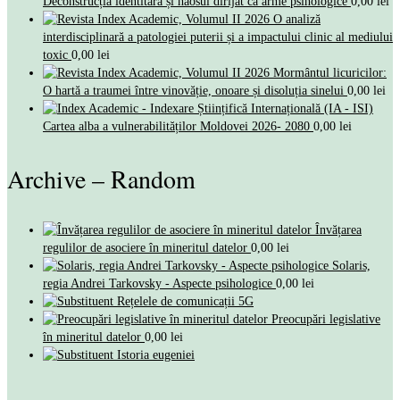
Deconstrucția identitară și haosul dirijat ca arme psihologice
0,00
lei
O analiză
interdisciplinară a patologiei puterii și a impactului clinic al mediului
toxic
0,00
lei
Mormântul licuricilor:
O hartă a traumei între vinovăție, onoare și disoluția sinelui
0,00
lei
Cartea alba a vulnerabilităților Moldovei 2026- 2080
0,00
lei
Archive – Random
Învățarea
regulilor de asociere în mineritul datelor
0,00
lei
Solaris,
regia Andrei Tarkovsky - Aspecte psihologice
0,00
lei
Rețelele de comunicații 5G
Preocupări legislative
în mineritul datelor
0,00
lei
Istoria eugeniei