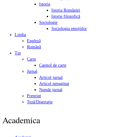
Istoria
Istoria României
Istorie filozofică
Sociologie
Sociologia emoțiilor
Limba
Engleză
Română
Tip
Carte
Capitol de carte
Jurnal
Articol jurnal
Articol nepaginat
Număr jurnal
Preprint
Teză/Disertație
Academica