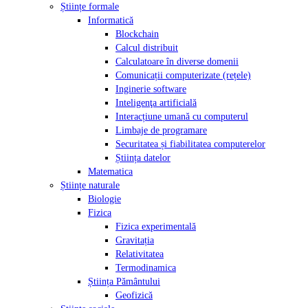
Științe formale
Informatică
Blockchain
Calcul distribuit
Calculatoare în diverse domenii
Comunicații computerizate (rețele)
Inginerie software
Inteligenţa artificială
Interacțiune umană cu computerul
Limbaje de programare
Securitatea și fiabilitatea computerelor
Știința datelor
Matematica
Științe naturale
Biologie
Fizica
Fizica experimentală
Gravitația
Relativitatea
Termodinamica
Știința Pământului
Geofizică