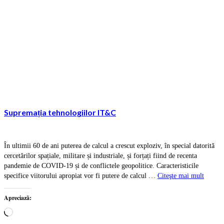
Supremația tehnologiilor IT&C
În ultimii 60 de ani puterea de calcul a crescut exploziv, în special datorită
cercetărilor spațiale, militare și industriale, și forțați fiind de recenta
pandemie de COVID-19 și de conflictele geopolitice. Caracteristicile
specifice viitorului apropiat vor fi putere de calcul …
Citeşte mai mult
Apreciază:
Încarc...