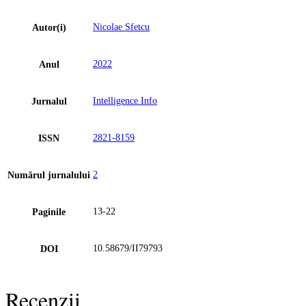
Nicolae Sfetcu
Autor(i)
2022
Anul
Intelligence Info
Jurnalul
2821-8159
ISSN
2
Numărul jurnalului
13-22
Paginile
10.58679/II79793
DOI
Recenzii