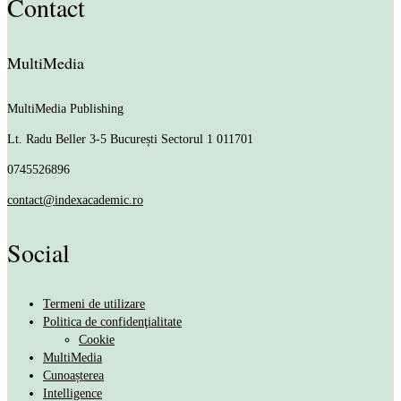
Contact
MultiMedia
MultiMedia Publishing
Lt. Radu Beller 3-5
București Sectorul 1 011701
0745526896
contact@indexacademic.ro
Social
Termeni de utilizare
Politica de confidenţialitate
Cookie
MultiMedia
Cunoașterea
Intelligence