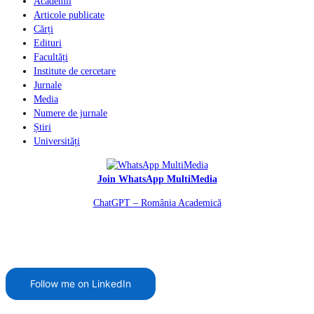
Academii
Articole publicate
Cărți
Edituri
Facultăți
Institute de cercetare
Jurnale
Media
Numere de jurnale
Știri
Universități
Join WhatsApp MultiMedia
ChatGPT – România Academică
Follow me on LinkedIn