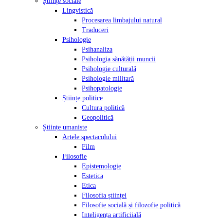
Științe sociale
Lingvistică
Procesarea limbajului natural
Traduceri
Psihologie
Psihanaliza
Psihologia sănătății muncii
Psihologie culturală
Psihologie militară
Psihopatologie
Științe politice
Cultura politică
Geopolitică
Științe umaniste
Artele spectacolului
Film
Filosofie
Epistemologie
Estetica
Etica
Filosofia științei
Filosofie socială și filozofie politică
Inteligența artificiială