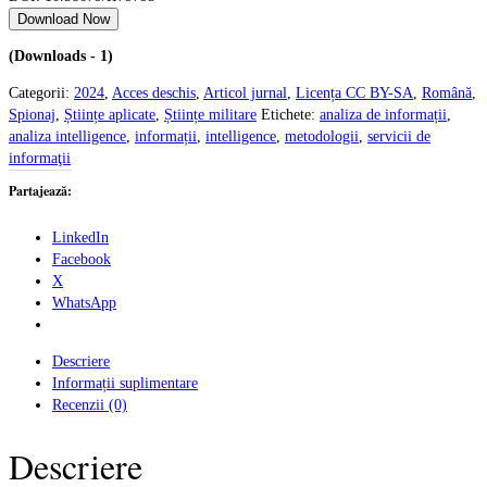
Download Now
(Downloads - 1)
Categorii:
2024
,
Acces deschis
,
Articol jurnal
,
Licența CC BY-SA
,
Română
,
Spionaj
,
Științe aplicate
,
Științe militare
Etichete:
analiza de informații
,
analiza intelligence
,
informații
,
intelligence
,
metodologii
,
servicii de
informaţii
Partajează:
LinkedIn
Facebook
X
WhatsApp
Descriere
Informații suplimentare
Recenzii (0)
Descriere