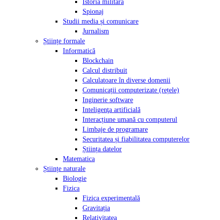
Istoria militară
Spionaj
Studii media și comunicare
Jurnalism
Științe formale
Informatică
Blockchain
Calcul distribuit
Calculatoare în diverse domenii
Comunicații computerizate (rețele)
Inginerie software
Inteligenţa artificială
Interacțiune umană cu computerul
Limbaje de programare
Securitatea și fiabilitatea computerelor
Știința datelor
Matematica
Științe naturale
Biologie
Fizica
Fizica experimentală
Gravitația
Relativitatea