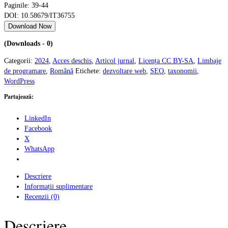
Paginile: 39-44
DOI: 10.58679/IT36755
Download Now
(Downloads - 0)
Categorii:
2024
,
Acces deschis
,
Articol jurnal
,
Licența CC BY-SA
,
Limbaje
de programare
,
Română
Etichete:
dezvoltare web
,
SEO
,
taxonomii
,
WordPress
Partajează:
LinkedIn
Facebook
X
WhatsApp
Descriere
Informații suplimentare
Recenzii (0)
Descriere