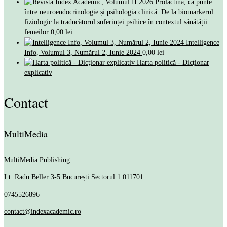
Prolactina, ca punte
între neuroendocrinologie și psihologia clinică. De la biomarkerul
fiziologic la traducătorul suferinței psihice în contextul sănătății
femeilor
0,00
lei
Intelligence
Info, Volumul 3, Numărul 2, Iunie 2024
0,00
lei
Harta politică - Dicţionar
explicativ
Contact
MultiMedia
MultiMedia Publishing
Lt. Radu Beller 3-5
București Sectorul 1 011701
0745526896
contact@indexacademic.ro