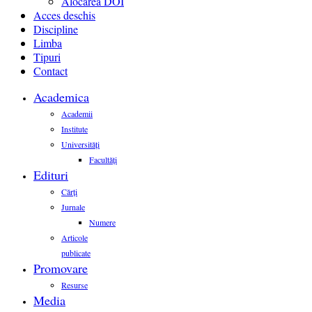
Alocarea DOI
Acces deschis
Discipline
Limba
Tipuri
Contact
Academica
Academii
Institute
Universități
Facultăți
Edituri
Cărți
Jurnale
Numere
Articole
publicate
Promovare
Resurse
Media