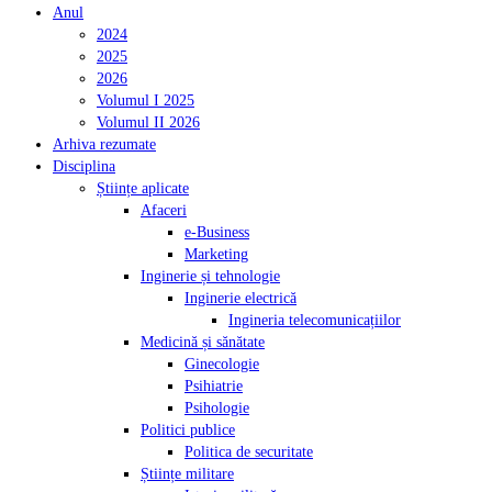
Anul
2024
2025
2026
Volumul I 2025
Volumul II 2026
Arhiva rezumate
Disciplina
Științe aplicate
Afaceri
e-Business
Marketing
Inginerie și tehnologie
Inginerie electrică
Ingineria telecomunicațiilor
Medicină și sănătate
Ginecologie
Psihiatrie
Psihologie
Politici publice
Politica de securitate
Științe militare