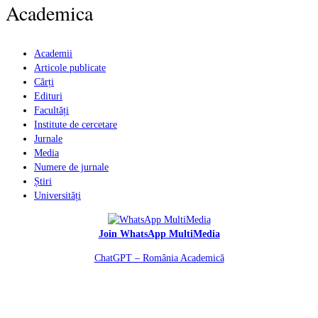
Academica
Academii
Articole publicate
Cărți
Edituri
Facultăți
Institute de cercetare
Jurnale
Media
Numere de jurnale
Știri
Universități
Join WhatsApp MultiMedia
ChatGPT – România Academică