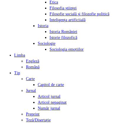
Etica
Filosofia științei
Filosofie socială și filozofie politică
Inteligența artificiială
Istoria
Istoria României
Istorie filozofică
Sociologie
Sociologia emoțiilor
Limba
Engleză
Română
Tip
Carte
Capitol de carte
Jurnal
Articol jurnal
Articol nepaginat
Număr jurnal
Preprint
Teză/Disertație