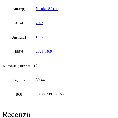
Nicolae Sfetcu
Autor(i)
2023
Anul
IT & C
Jurnalul
2821-8469
ISSN
2
Numărul jurnalului
39-44
Paginile
10.58679/IT36755
DOI
Recenzii