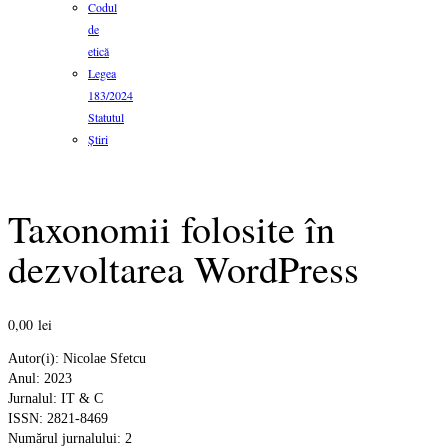
Codul
de
etică
Legea
183/2024
Statutul
Știri
Taxonomii folosite în
dezvoltarea WordPress
0,00
lei
Autor(i): Nicolae Sfetcu
Anul: 2023
Jurnalul: IT & C
ISSN: 2821-8469
Numărul jurnalului: 2