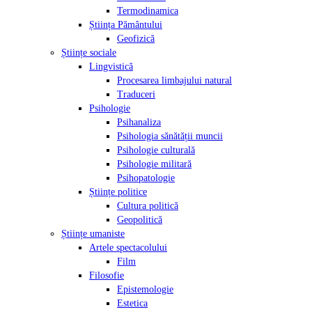
Termodinamica
Știința Pământului
Geofizică
Științe sociale
Lingvistică
Procesarea limbajului natural
Traduceri
Psihologie
Psihanaliza
Psihologia sănătății muncii
Psihologie culturală
Psihologie militară
Psihopatologie
Științe politice
Cultura politică
Geopolitică
Științe umaniste
Artele spectacolului
Film
Filosofie
Epistemologie
Estetica