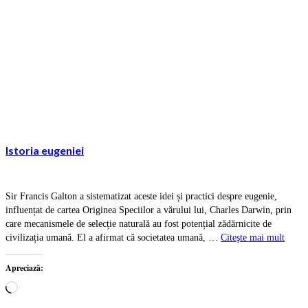
Istoria eugeniei
Sir Francis Galton a sistematizat aceste idei și practici despre eugenie,
influențat de cartea Originea Speciilor a vărului lui, Charles Darwin, prin
care mecanismele de selecție naturală au fost potențial zădărnicite de
civilizația umană. El a afirmat că societatea umană, …
Citeşte mai mult
Apreciază:
Încarc...