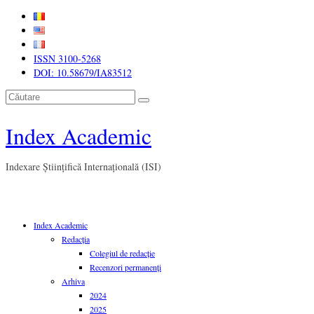
ISSN 3100-5268
DOI: 10.58679/IA83512
Căutare
Index Academic
Indexare Științifică Internațională (ISI)
Index Academic
Redacția
Colegiul de redacție
Recenzori permanenți
Arhiva
2024
2025