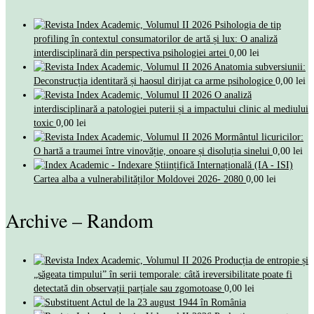
Psihologia de tip
profiling în contextul consumatorilor de artă și lux: O analiză
interdisciplinară din perspectiva psihologiei artei
0,00
lei
Anatomia subversiunii:
Deconstrucția identitară și haosul dirijat ca arme psihologice
0,00
lei
O analiză
interdisciplinară a patologiei puterii și a impactului clinic al mediului
toxic
0,00
lei
Mormântul licuricilor:
O hartă a traumei între vinovăție, onoare și disoluția sinelui
0,00
lei
Cartea alba a vulnerabilităților Moldovei 2026- 2080
0,00
lei
Archive – Random
Producția de entropie și
„săgeata timpului” în serii temporale: câtă ireversibilitate poate fi
detectată din observații parțiale sau zgomotoase
0,00
lei
Actul de la 23 august 1944 în România