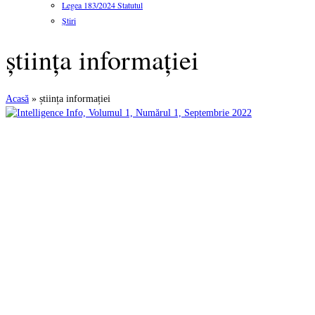
Legea 183/2024 Statutul
Știri
știința informației
Acasă
»
știința informației