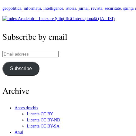
geopolitica
,
informații
,
intelligence
,
istoria
,
jurnal
,
revista
,
securitate
,
știința
Subscribe by email
Email
address
Subscribe
Archive
Acces deschis
Licența CC BY
Licența CC BY-ND
Licența CC BY-SA
Anul