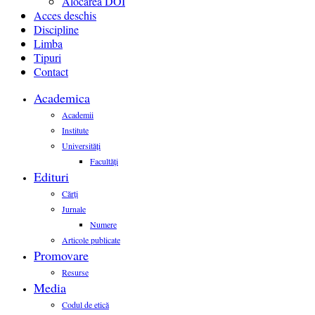
Alocarea DOI
Acces deschis
Discipline
Limba
Tipuri
Contact
Academica
Academii
Institute
Universități
Facultăți
Edituri
Cărți
Jurnale
Numere
Articole publicate
Promovare
Resurse
Media
Codul de etică