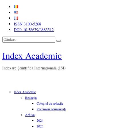
ISSN 3100-5268
DOI: 10.58679/IA83512
Căutare
Index Academic
Indexare Științifică Internațională (ISI)
Index Academic
Redacția
Colegiul de redacție
Recenzori permanenți
Arhiva
2024
2025