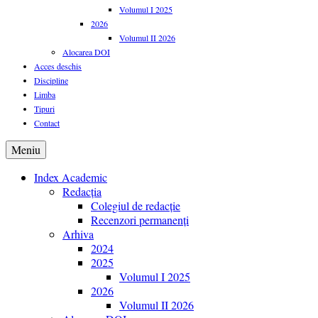
Volumul I 2025
2026
Volumul II 2026
Alocarea DOI
Acces deschis
Discipline
Limba
Tipuri
Contact
Meniu
Index Academic
Redacția
Colegiul de redacție
Recenzori permanenți
Arhiva
2024
2025
Volumul I 2025
2026
Volumul II 2026