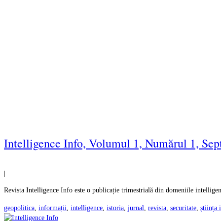
Intelligence Info, Volumul 1, Numărul 1, Se
|
Revista Intelligence Info este o publicație trimestrială din domeniile intelligen
geopolitica
,
informații
,
intelligence
,
istoria
,
jurnal
,
revista
,
securitate
,
știința