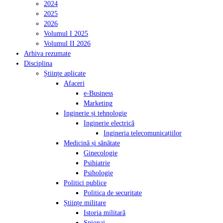
2024
2025
2026
Volumul I 2025
Volumul II 2026
Arhiva rezumate
Disciplina
Științe aplicate
Afaceri
e-Business
Marketing
Inginerie și tehnologie
Inginerie electrică
Ingineria telecomunicațiilor
Medicină și sănătate
Ginecologie
Psihiatrie
Psihologie
Politici publice
Politica de securitate
Științe militare
Istoria militară
Spionaj